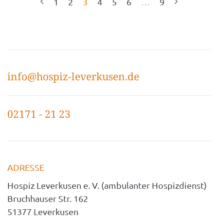
1
2
3
4
5
6
…
9
info@hospiz-leverkusen.de
02171 - 21 23
ADRESSE
Hospiz Leverkusen e. V. (ambulanter Hospizdienst)
Bruchhauser Str. 162
51377 Leverkusen